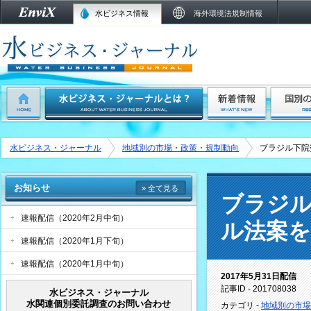
水ビジネス情報
海外環境法規制情報
水ビジネス・ジャーナル
地域別の市場・政策・規制動向
ブラジル下院
お知らせ
» 全て見る
ブラジル
速報配信（2020年2月中旬）
ル法案を
速報配信（2020年1月下旬）
速報配信（2020年1月中旬）
2017年5月31日配信
記事ID - 201708038
水ビジネス・ジャーナル
水関連個別委託調査のお問い合わせ
カテゴリ -
地域別の市場