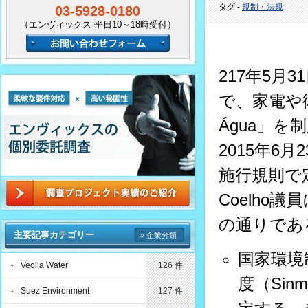
タグ -
規制・法規
03-5928-0180
（エンヴィックス 平日10～18時受付）
217年5
で、家電や
Água」を
2015年6月
施行規則で
Coelho
の通りであ
主要記事カテゴリー
» 企業分類
国家環境
Veolia Water
126 件
度（Sin
Suez Environment
127 件