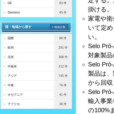
定する。
GE
83 件
掛ける。
Siemens
45 件
家電や衛
いて定め
国・地域から探す
» 地域分類
い。
国際
88 件
Selo 
欧州
291 件
対象製品
北米
368 件
Selo 
中南米
212 件
製品は、
アジア
745 件
から回収
中東
76 件
Selo 
オセアニア
41 件
輸入事業
アフリカ
36 件
の100