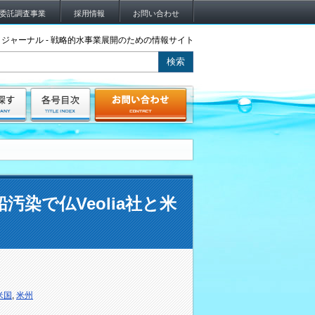
委託調査事業
採用情報
お問い合わせ
ジャーナル - 戦略的水事業展開のための情報サイト
染で仏Veolia社と米
米国
,
米州