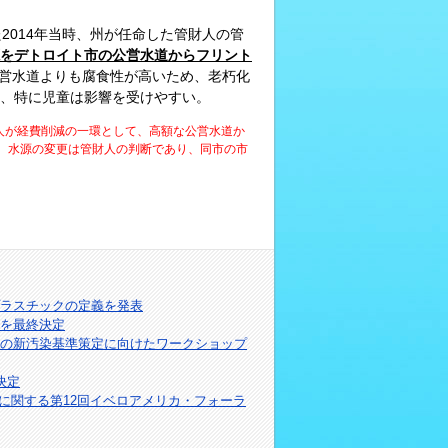
2014年当時、州が任命した管財人の管
をデトロイト市の公営水道からフリント
営水道よりも腐食性が高いため、老朽化
、特に児童は影響を受けやすい。
財人が経費削減の一環として、高額な公営水道か
、水源の変更は管財人の判断であり、同市の市
ラスチックの定義を発表
針を最終決定
の新汚染基準策定に向けたワークショップ
決定
規に関する第12回イベロアメリカ・フォーラ