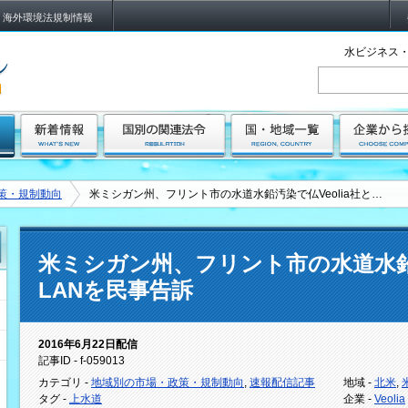
海外環境法規制情報
水ビジネス・
策・規制動向
米ミシガン州、フリント市の水道水鉛汚染で仏Veolia社と…
米ミシガン州、フリント市の水道水鉛汚
LANを民事告訴
2016年6月22日配信
記事ID - f-059013
カテゴリ -
地域別の市場・政策・規制動向
,
速報配信記事
地域 -
北米
,
タグ -
上水道
企業 -
Veolia