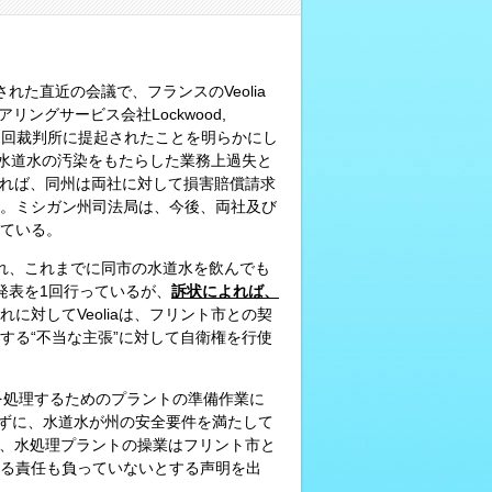
催された直近の会議で、フランスのVeolia
アリングサービス会社Lockwood,
シー郡巡回裁判所に提起されたことを明らかにし
る水道水の汚染をもたらした業務上過失と
によれば、同州は両社に対して損害賠償請求
。ミシガン州司法局は、今後、両社及び
ている。
託され、これまでに同市の水道水を飲んでも
発表を1回行っているが、
訴状によれば、
れに対してVeoliaは、フリント市との契
する“不当な主張”に対して自衛権を行使
水を処理するためのプラントの準備作業に
識せずに、水道水が州の安全要件を満たして
は、水処理プラントの操業はフリント市と
る責任も負っていないとする声明を出