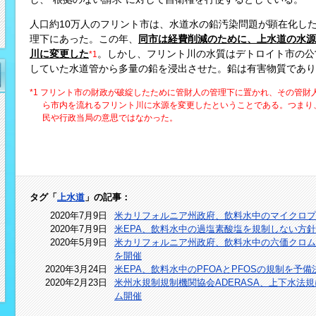
人口約10万人のフリント市は、水道水の鉛汚染問題が顕在化した
理下にあった。この年、
同市は経費削減のために、上水道の水源
川に変更した
。しかし、フリント川の水質はデトロイト市の公
*1
していた水道管から多量の鉛を浸出させた。鉛は有害物質であり
*1 フリント市の財政が破綻したために管財人の管理下に置かれ、その管
ら市内を流れるフリント川に水源を変更したということである。つまり
民や行政当局の意思ではなかった。
タグ「
上水道
」の記事：
2020年7月9日
米カリフォルニア州政府、飲料水中のマイクロプ
2020年7月9日
米EPA、飲料水中の過塩素酸塩を規制しない方
2020年5月9日
米カリフォルニア州政府、飲料水中の六価クロム
を開催
2020年3月24日
米EPA、飲料水中のPFOAとPFOSの規制を予備
2020年2月23日
米州水規制規制機関協会ADERASA、上下水法
ム開催