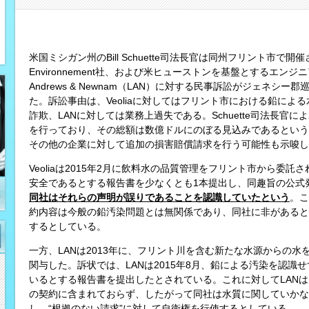
米国ミシガン州のBill Schuette司法長官は同州フリント市で開
Environnement社、および米ヒューストンを基盤とするエンジニ
Andrews & Newnam（LAN）に対する民事訴訟がジェネ
た。訴訟事由は、Veoliaに対してはフリント市における鉛によ
詐欺、LANに対しては業務上過失である。Schuette司法長官
を行っており、その総額は数億ドルにのぼる見込みであるという
その他の企業に対して追加の損害賠償請求を行う可能性も示唆し
Veoliaは2015年2月に飲料水の品質管理をフリント市から委
安全であるとする報告書を少なくとも1本提出し、同趣旨の公式
同社はそれらの声明が誤りであることを認識していたという
。こ
約内容は今般の鉛汚染問題とは無関係であり、同社に非があると
するとしている。
一方、LANは2013年に、フリント川を含む新たな水源からの
関与した。訴状では、LANは2015年8月、鉛による汚染を認
いるとする報告書を提出したとされている。これに対してLAN
の契約に含まれておらず、したがって同社は水質に関していかな
し、“根拠のない請求”に対して自衛権を行使するとしている。