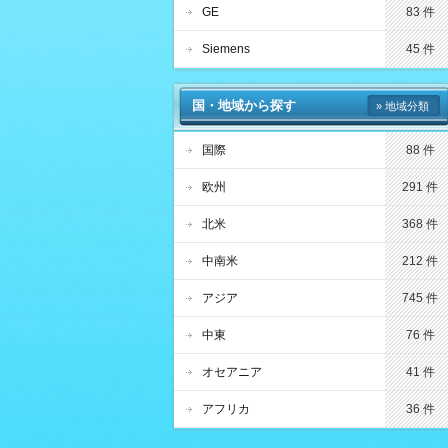
GE
83 件
Siemens
45 件
国・地域から探す
» 地域分類
国際
88 件
欧州
291 件
北米
368 件
中南米
212 件
アジア
745 件
中東
76 件
オセアニア
41 件
アフリカ
36 件