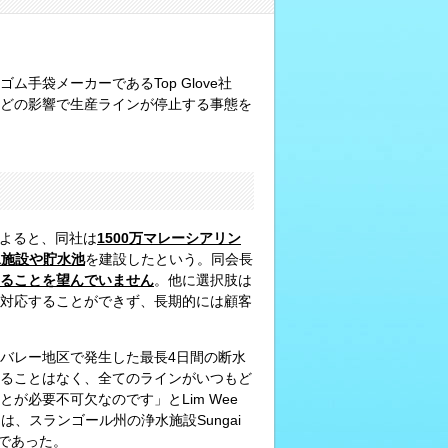
ム手袋メーカーであるTop Glove社
どの影響で生産ラインが停止する事態を
氏によると、同社は
1
500
万マレーシアリン
水施設や貯水池
を建設したという。同会長
ることを望んでいません
。他に選択肢は
対応することができず、長期的には顧客
バレー地区で発生した最長4日間の断水
ることはなく、全てのラインがいつもど
が必要不可欠なのです」とLim Wee
、スランゴール州の浄水施設Sungai
業であった。