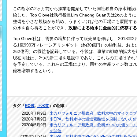
この断水の2ヶ月前から操業を開始していた同社独自の浄水施設
給した。Top Glove社執行役員Lim Cheong Guan氏は
整備を小さな規模から始め、うまくいけば他の工場にも展開する
の水を自ら得ることができ、
政府による給水に全面的に依存する
Top Glove社は、需要の増加に伴って販売量を伸ばし、2018
る1億999万マレーシアリンギット（約30億円）の純利益、およ
262億円）の収益を記録している。今後は、事業の戦略的拡大
現在同社は、2つの新工場を建設中であり、これらの工場はそれぞれ
を予定している。これらの工場により、同社の生産ライン数は78
億枚増加するという。
タグ「
RO膜
,
上水道
」の記事：
2020年7月9日
米カリフォルニア州政府、飲料水中のマイクロプ
2020年7月9日
米EPA、飲料水中の過塩素酸塩を規制しない方
2020年5月9日
米カリフォルニア州政府、飲料水中の六価クロム
を開催
2020年3月24日
米EPA、飲料水中のPFOAとPFOSの規制を予備