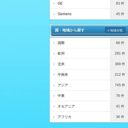
GE
83 件
Siemens
45 件
国・地域から探す
» 地域分類
国際
88 件
欧州
291 件
北米
368 件
中南米
212 件
アジア
745 件
中東
76 件
オセアニア
41 件
アフリカ
36 件