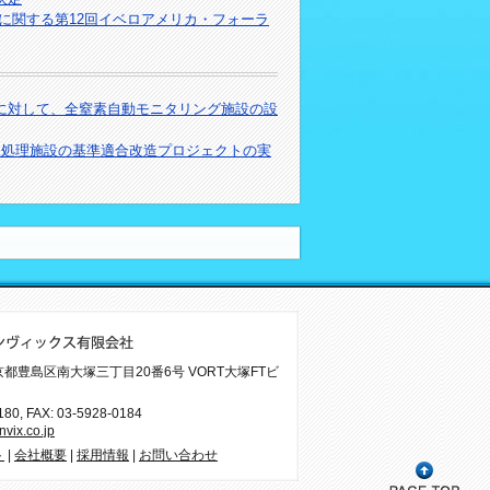
規に関する第12回イベロアメリカ・フォーラ
業に対して、全窒素自動モニタリング施設の設
水処理施設の基準適合改造プロジェクトの実
 東京都豊島区南大塚三丁目20番6号 VORT大塚FTビ
180
, FAX: 03-5928-0184
vix.co.jp
ト
|
会社概要
|
採用情報
|
お問い合わせ