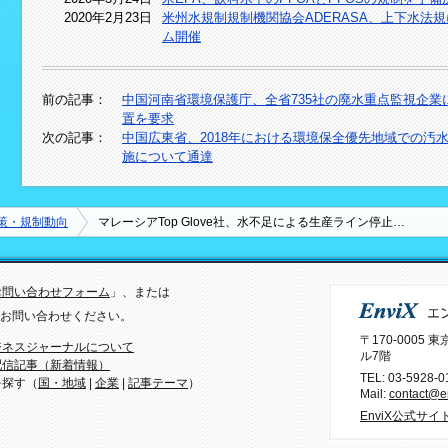
2020年2月23日
米州水規制規制機関協会ADERASA、上下水法
ム開催
前の記事：
中国河南省環境保護庁、全省735社の廃水重点監視企
置を要求
次の記事：
中国広東省、2018年における環境保全優先地域での汚
施について通達
策・規制動向
マレーシアTop Glove社、水不足による生産ライン停止…
お問い合わせフォーム
」、または
）までお問い合わせください。
〒170-0005
ジネスジャーナルについて
ル7階
配信記事（新着情報）
TEL:
03-5928-0
を探す（
国・地域
|
企業
|
記事テーマ
）
Mail:
contact@en
EnviX公式サイ