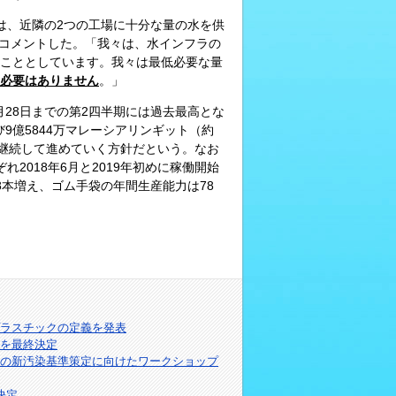
は、近隣の2つの工場に十分な量の水を供
次のようにコメントした。「我々は、水インフラの
こととしています。我々は最低必要な量
必要はありません
。」
年2月28日までの第2四半期には過去最高とな
び9億5844万マレーシアリンギット（約
を継続して進めていく方針だという。なお
2018年6月と2019年初めに稼働開始
本増え、ゴム手袋の年間生産能力は78
ラスチックの定義を発表
針を最終決定
の新汚染基準策定に向けたワークショップ
決定