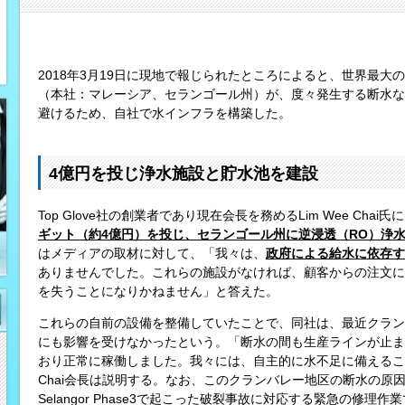
2018年3月19日に現地で報じられたところによると、世界最大のゴ
（本社：マレーシア、セランゴール州）が、度々発生する断水な
避けるため、自社で水インフラを構築した。
4億円を投じ浄水施設と貯水池を建設
Top Glove社の創業者であり現在会長を務めるLim Wee Chai
ギット（約
4
億円）を投じ、セランゴール州に逆浸透（
RO
）浄
はメディアの取材に対して、「我々は、
政府による給水に依存す
ありませんでした。これらの施設がなければ、顧客からの注文に
を失うことになりかねません」と答えた。
これらの自前の設備を整備していたことで、同社は、最近クラン
にも影響を受けなかったという。「断水の間も生産ラインが止ま
おり正常に稼働しました。我々には、自主的に水不足に備えること
Chai会長は説明する。なお、このクランバレー地区の断水の原因は
Selangor Phase3で起こった破裂事故に対応する緊急の修理作