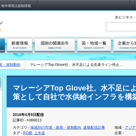
海外環境法規制情報
水ビジネス・
策・規制動向
マレーシアTop Glove社、水不足による生産ライン停止…
マレーシアTop Glove社、水不足
策として自社で水供給インフラを構
2018年4月9日配信
記事ID - f-066013
カテゴリ -
地域別の市場・政策・規制動向
,
速報配信記事
地域 -
アジア
タグ -
RO膜
,
上水道
企業 -