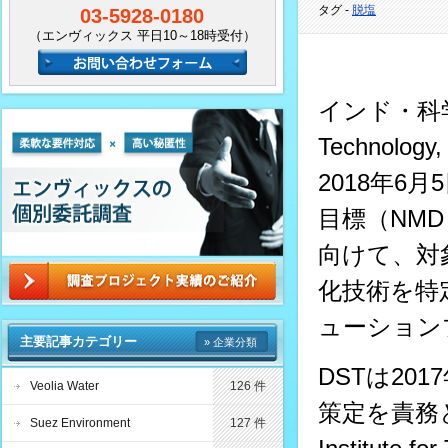
タグ -
脱塩
03-5928-0180
（エンヴィックス 平日10～18時受付）
インド・科学技
Technology
2018年6
目標（NMD：Na
向けて、対
化技術を特
ューション
主要記事カテゴリー
» 企業分類
DSTは2
Veolia Water
126 件
策定を責務とす
Suez Environment
127 件