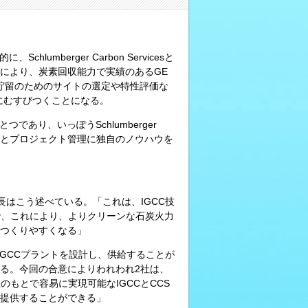
umberger Carbon Servicesと
により、炭素回収能力で実績のあるGE
中貯留のためのサイトの選定や特性評価な
つにむすびつくことになる。
であり、いっぽうSchlumberger
とプロジェクト管理に独自のノウハウを
le部長はこう述べている。「これは、IGCC技
で、これにより、よりクリーンな石炭火力
つくりやすくなる」
たIGCCプラントを設計し、供給することが
る。今回の合意によりわれわれ2社は、
もとで容易に実現可能なIGCCとCCS
提供することができる」