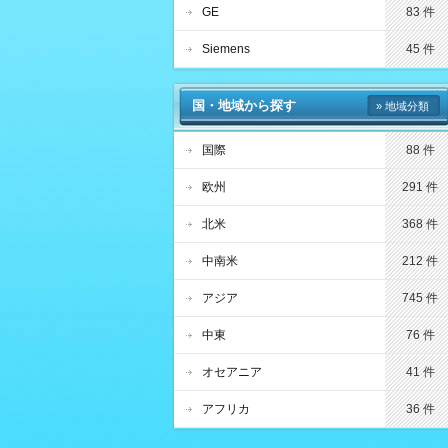
GE
83 件
Siemens
45 件
国・地域から探す
» 地域分類
国際
88 件
欧州
291 件
北米
368 件
中南米
212 件
アジア
745 件
中東
76 件
オセアニア
41 件
アフリカ
36 件