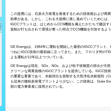
この提携には、石炭火力発電を推進するための技術面および商業
効果がある。しかし、これを大規模に推し進めていくためには、
IGCCプラントは、はじめからCCS機能を備えたかたちで建設
規制が打ち出されて環境が整った時点でCCS機能を付加するよ
GE Energyは、1984年に運転を開始した最初のIGCCプラント、
つねにIGCC技術の最前線に立ってきた。また、フロリダ州のTECO 
よる運転が12年以上つづいている。
GE Energyは現在、SOx、NOx、および粒子状物質の排出
クリーンな商業規模のIGCCプラントを提供している。IGCC技
の重要な要素であり、水銀排出を規制する大気浄化水銀規則（C
も従来の微粉炭発電プラントより少ない。この技術は、Duke Ener
部の電力事業者に採用されている。