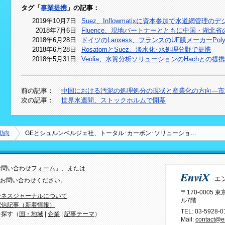
タグ「
事業提携
」の記事：
2019年10月7日
Suez、Inflowmatixに資本参加で水道網管理
2018年7月6日
Fluence、現地パートナーとともに中国・湖北
2018年6月28日
ドイツのLanxess、フランスのUF膜メーカーPol
2018年6月28日
RosatomとSuez、淡水化･水処理分野で提携
2018年5月31日
Veolia、水質分析ソリューションのHachとの提
前の記事：
中国における汚泥の処理処分の現状と産業化の方向―市
次の記事：
世界水週間、ストックホルムで開幕
動向
GEとシュルンベルジェ社、トータル･カーボン･ソリューショ…
お問い合わせフォーム
」、または
）までお問い合わせください。
〒170-0005
ジネスジャーナルについて
ル7階
配信記事（新着情報）
TEL:
03-5928-0
を探す（
国・地域
|
企業
|
記事テーマ
）
Mail:
contact@en