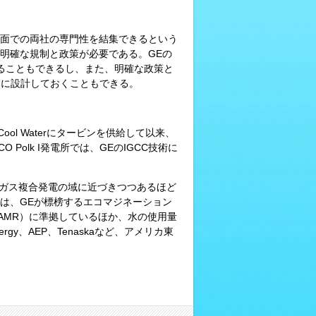
面での両社の専門性を結集できるという
明確な規制と政策が必要である。GEの
することもできるし、また、明確な政策と
うに設計しておくこともできる。
Cool Waterにタービンを供給して以来、
Polk I発電所では、GEのIGCC技術に
が天然ガス複合発電の域に近づきつつあるほど
術は、GEが標榜するエコマジネーション
AMR）に準拠しているほか、水の使用量
gy、AEP、Tenaskaなど、アメリカ東