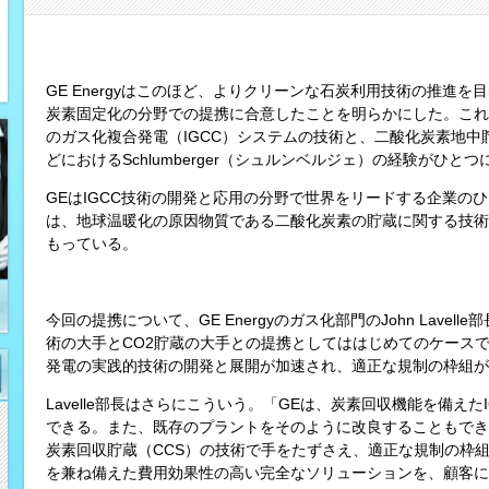
GE Energyはこのほど、よりクリーンな石炭利用技術の推進を目的に、Schl
炭素固定化の分野での提携に合意したことを明らかにした。これ
のガス化複合発電（IGCC）システムの技術と、二酸化炭素地
どにおけるSchlumberger（シュルンベルジェ）の経験がひと
GEはIGCC技術の開発と応用の分野で世界をリードする企業のひとつ
は、地球温暖化の原因物質である二酸化炭素の貯蔵に関する技術
もっている。
今回の提携について、GE Energyのガス化部門のJohn Lavel
術の大手とCO2貯蔵の大手との提携としてははじめてのケース
発電の実践的技術の開発と展開が加速され、適正な規制の枠組が
Lavelle部長はさらにこういう。「GEは、炭素回収機能を備え
できる。また、既存のプラントをそのように改良することもでき
炭素回収貯蔵（CCS）の技術で手をたずさえ、適正な規制の枠組の
を兼ね備えた費用効果性の高い完全なソリューションを、顧客に