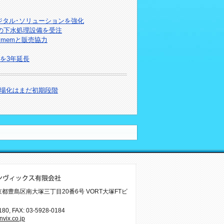
のデジタル･ソリューションを強化
省の下水処理設備を受注
ymemと販売協力
携を3年延長
場化はまだ初期段階
 東京都豊島区南大塚三丁目20番6号 VORT大塚FTビ
180
, FAX: 03-5928-0184
vix.co.jp