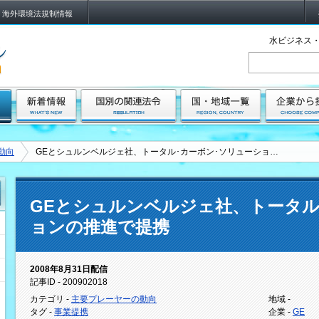
海外環境法規制情報
水ビジネス・
動向
GEとシュルンベルジェ社、トータル･カーボン･ソリューショ…
GEとシュルンベルジェ社、トータル
ョンの推進で提携
2008年8月31日配信
記事ID - 200902018
カテゴリ -
主要プレーヤーの動向
地域 -
タグ -
事業提携
企業 -
GE