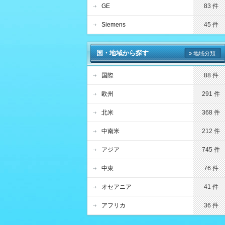
GE
83 件
Siemens
45 件
国・地域から探す
» 地域分類
国際
88 件
欧州
291 件
北米
368 件
中南米
212 件
アジア
745 件
中東
76 件
オセアニア
41 件
アフリカ
36 件