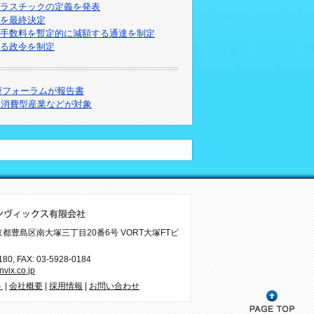
ラスチックの定義を発表
針を最終決定
手数料を暫定的に減額する通達を制定
る政令を制定
府フォーラムが報告書
水消費型産業などが対象
 東京都豊島区南大塚三丁目20番6号 VORT大塚FTビ
180
, FAX: 03-5928-0184
vix.co.jp
ト
|
会社概要
|
採用情報
|
お問い合わせ