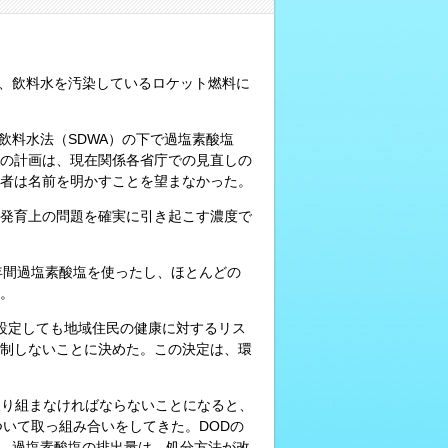
て、飲料水を汚染しているロケット燃料に
全飲料水法（SDWA）の下で過塩素酸塩
の計画は、現在関係各省庁での見直しの
者は名前を明かすことを望まなかった。
発育上の問題を確実に引き起こす濃度で
年間過塩素酸塩を使ったし、ほとんどの
。
の基準を設定しても地域住民の健康に対するリス
制しないことに決めた。この決定は、環
取り組まなければならないことになると、
ついて取っ組み合いをしてきた。DODの
い、過塩素酸塩の排出量は、処分方法が改