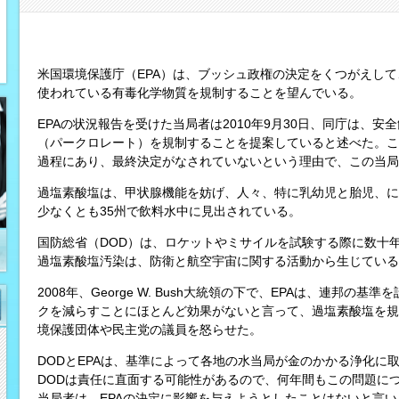
米国環境保護庁（EPA）は、ブッシュ政権の決定をくつがえし
使われている有毒化学物質を規制することを望んでいる。
EPAの状況報告を受けた当局者は2010年9月30日、同庁は、安
（パークロレート）を規制することを提案していると述べた。こ
過程にあり、最終決定がなされていないという理由で、この当局
過塩素酸塩は、甲状腺機能を妨げ、人々、特に乳幼児と胎児、に
少なくとも35州で飲料水中に見出されている。
国防総省（DOD）は、ロケットやミサイルを試験する際に数十
過塩素酸塩汚染は、防衛と航空宇宙に関する活動から生じている
2008年、George W. Bush大統領の下で、EPAは、連邦
クを減らすことにほとんど効果がないと言って、過塩素酸塩を規
境保護団体や民主党の議員を怒らせた。
DODとEPAは、基準によって各地の水当局が金のかかる浄化に
DODは責任に直面する可能性があるので、何年間もこの問題に
当局者は、EPAの決定に影響を与えようとしたことはないと言