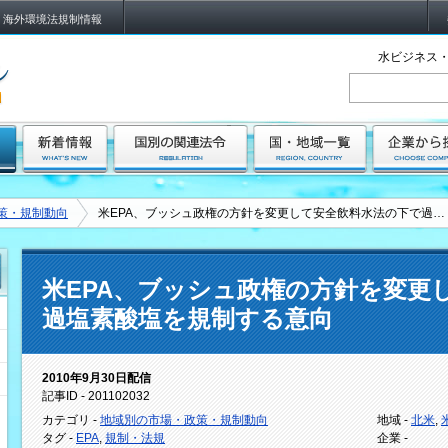
海外環境法規制情報
水ビジネス・
策・規制動向
米EPA、ブッシュ政権の方針を変更して安全飲料水法の下で過…
米EPA、ブッシュ政権の方針を変更
過塩素酸塩を規制する意向
2010年9月30日配信
記事ID - 201102032
カテゴリ -
地域別の市場・政策・規制動向
地域 -
北米
,
タグ -
EPA
,
規制・法規
企業 -