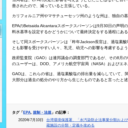
善されたので、減っていると主張している。
カリフォルニア州やマサチューセッツ州のような州は、独自の基
EPAのBetsaida Alcantaraスポークスパーソンは9月30
料水基準を設定するかどうかについて最終決定をする過程にある
そして同スポークスパーソンは「昨年Jackson長官は、過塩素
とも影響を受けやすい人々、乳児、幼児への影響を考慮するよう
政府監査院（GAO）は連邦議会の調査部門であるが、その8月
のユーザーは、DOD、アメリカ航空宇宙局（NASA）およびエ
GAOは、これらの省は、過塩素酸塩の排出量を減らしていて、
大部分は過去の処分のやり方から生じたものであると言ったと述
タグ「
EPA
,
規制・法規
」の記事：
2020年7月10日
台湾環境保護署、「水汚染防止法事業分類および
蔵施設の分類・定義を改める