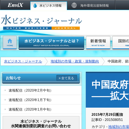
水ビジネス情報
海外環境法規制情報
水ビジネス・ジャーナル
地域別の市場・政策・規制動向
中国政府、節
お知らせ
» 全て見る
中国政府
速報配信（2020年2月中旬）
――拡大
速報配信（2020年1月下旬）
速報配信（2020年1月中旬）
2015年7月29日配信
記事ID - 201508051
水ビジネス・ジャーナル
水関連個別委託調査のお問い合わせ
カテゴリ -
地域別の市場