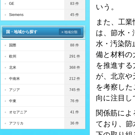
GE
83 件
いう。
Siemens
45 件
また、工業
は、節水・
国・地域から探す
» 地域分類
水・汚染防
国際
88 件
備と材料の
欧州
291 件
を推進する
北米
368 件
が、北京や
中南米
212 件
を考察した
アジア
745 件
向に注目し
中東
76 件
関係筋によ
オセアニア
41 件
ており、節
アフリカ
36 件
下の取り組