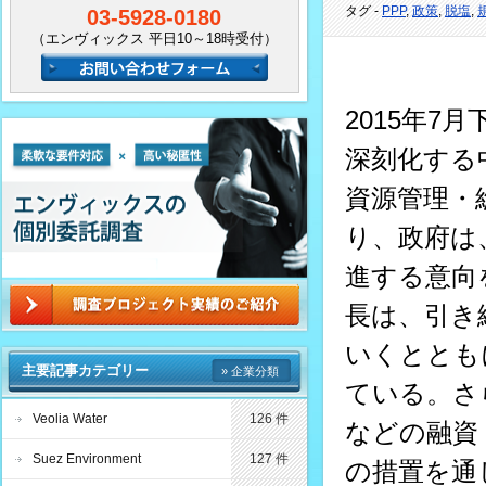
タグ -
PPP
,
政策
,
脱塩
,
03-5928-0180
（エンヴィックス 平日10～18時受付）
2015年
深刻化する
資源管理・
り、政府は
進する意向
長は、引き
いくととも
主要記事カテゴリー
» 企業分類
ている。さら
Veolia Water
126 件
などの融資
Suez Environment
127 件
の措置を通