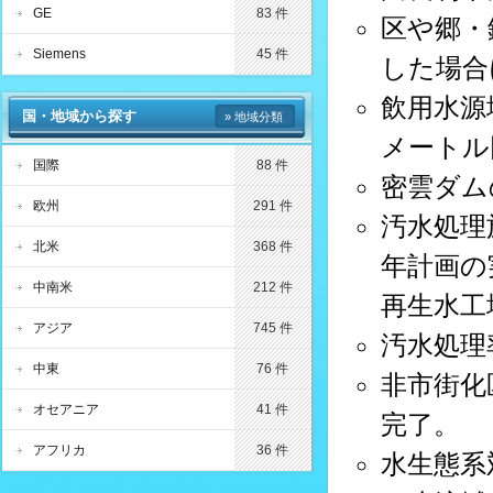
GE
83 件
区や郷・
Siemens
45 件
した場合
飲用水源
国・地域から探す
» 地域分類
メートル
国際
88 件
密雲ダム
欧州
291 件
汚水処理
北米
368 件
年計画の
中南米
212 件
再生水工
アジア
745 件
汚水処理
中東
76 件
非市街化
オセアニア
41 件
完了。
アフリカ
36 件
水生態系