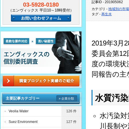
記事ID - 201905062
03-5928-0180
カテゴリ -
地域別の市場
（エンヴィックス 平日10～18時受付）
タグ -
再生水
2019年3
委員会第1
度の環境状
同報告の主
水質汚染
主要記事カテゴリー
» 企業分類
Veolia Water
126 件
水汚染対
Suez Environment
127 件
川長制や