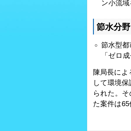
ン小流域
節水分野
節水型都
「ゼロ成
陳局長によ
して環境保
られた。そ
た案件は6