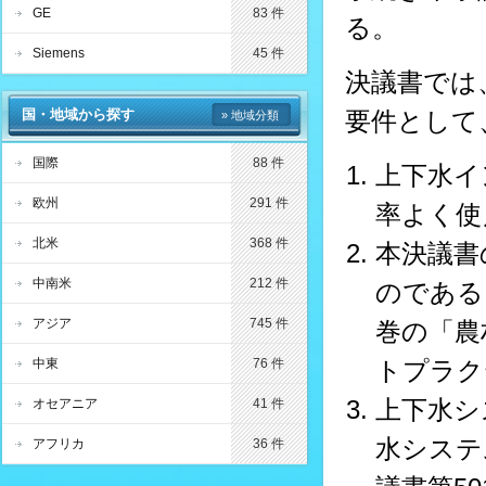
GE
83 件
る。
Siemens
45 件
決議書では
国・地域から探す
要件として
» 地域分類
国際
88 件
上下水イ
欧州
291 件
率よく使
北米
368 件
本決議書
中南米
212 件
のである
アジア
745 件
巻の「農
中東
76 件
トプラク
上下水シ
オセアニア
41 件
水システ
アフリカ
36 件