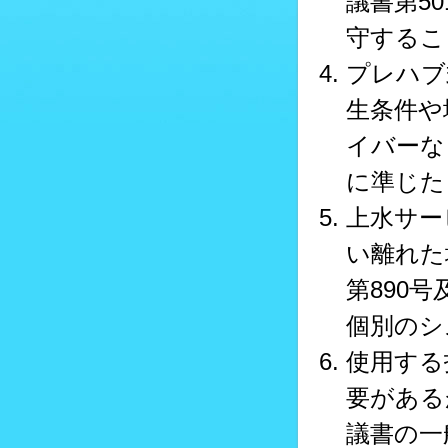
議書第5
守するこ
プレハブ
生条件や
イバーな
に準じた
上水サー
い離れた
第890
個別のシ
使用する
要がある
議書の一