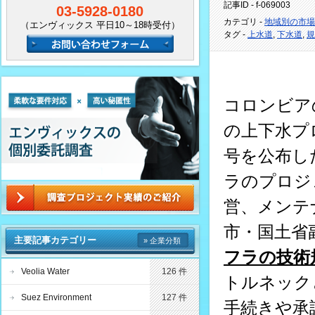
記事ID - f-069003
03-5928-0180
カテゴリ -
地域別の市場
（エンヴィックス 平日10～18時受付）
タグ -
上水道
,
下水道
,
規
コロンビアの
の上下水プ
号を公布し
ラのプロジ
営、メンテ
市・国土省
主要記事カテゴリー
» 企業分類
フラの技術
Veolia Water
126 件
トルネック
Suez Environment
127 件
手続きや承