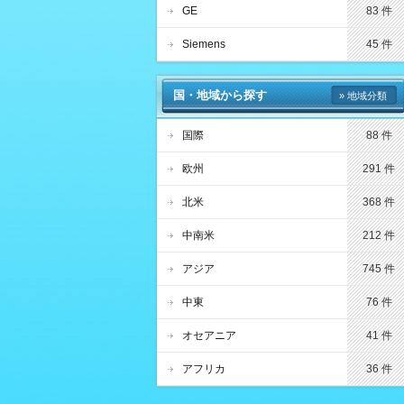
GE
83 件
Siemens
45 件
国・地域から探す
» 地域分類
国際
88 件
欧州
291 件
北米
368 件
中南米
212 件
アジア
745 件
中東
76 件
オセアニア
41 件
アフリカ
36 件