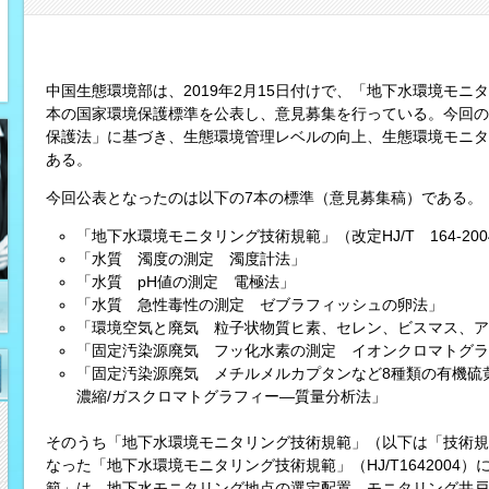
中国生態環境部は、2019年2月15日付けで、「地下水環境モニ
本の国家環境保護標準を公表し、意見募集を行っている。今回の
保護法」に基づき、生態環境管理レベルの向上、生態環境モニタ
ある。
今回公表となったのは以下の7本の標準（意見募集稿）である。
「地下水環境モニタリング技術規範」（改定HJ/T 164-200
「水質 濁度の測定 濁度計法」
「水質 pH値の測定 電極法」
「水質 急性毒性の測定 ゼブラフィッシュの卵法」
「環境空気と廃気 粒子状物質ヒ素、セレン、ビスマス、ア
「固定汚染源廃気 フッ化水素の測定 イオンクロマトグラ
「固定汚染源廃気 メチルメルカプタンなど8種類の有機硫
濃縮/ガスクロマトグラフィー―質量分析法」
そのうち「地下水環境モニタリング技術規範」（以下は「技術規範
なった「地下水環境モニタリング技術規範」（HJ/T1642004
範」は、地下水モニタリング地点の選定配置、モニタリング井戸