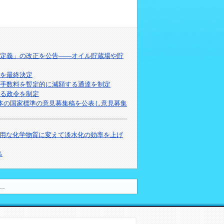
定義」の改正を公告――オイル貯蔵場や貯
針を最終決定
手数料を暫定的に減額する通達を制定
る政令を制定
本の国家標準の意見募集稿を公表し意見募集
用な化学物質に変えて淡水化の効率を上げ
％
…