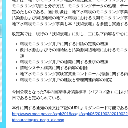
モニタリング項目と分析方法、モニタリングデータの処理、デー
定めたものである。適用対象は、地下水環境のモニタリング事業
汚染源および周辺地域の地下水環境における長期モニタリング事
地下水環境モニタリング事業も本「技術規範」を参照し実施する
改定案では、現行の「技術規範」に対し、主に以下内容を中心に
環境モニタリング井戸に関する用語の定義の増加
飲用水源およびその補給区と汚染源周辺地域におけるモニタ
加
環境モニタリング井戸の標識に関する要求の増加
情報システム構築に関する内容の削除
地下水モニタリング実験室質量コントロール指標に関する内
環境モニタリング井戸の建設と管理関連内容の補完
今回公表となった7本の国家環境保護標準（パブコメ版）における意
日であると定められている。
本件に関する通知の原文は下記のURLよりダンロード可能であ
http://www.mee.gov.cn/xxgk2018/xxgk/xxgk06/201902/t201902
tdsourcetag=s_pcqq_aiomsg