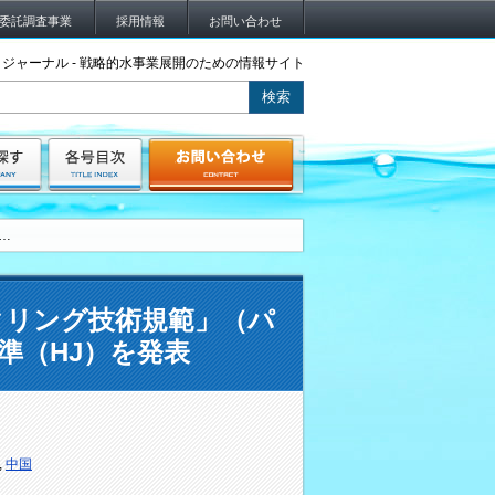
委託調査事業
採用情報
お問い合わせ
ジャーナル - 戦略的水事業展開のための情報サイト
…
タリング技術規範」（パ
準（HJ）を発表
,
中国