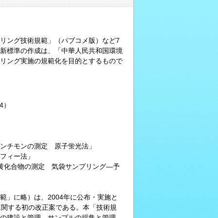
タリング技術規範」（パブコメ版）など7
新標準の作成は、「中華人民共和国環境
リング実施の規範化を目的とするもので
4）
ンチモンの測定 原子蛍光法」
フィー法」
黄化合物の測定 気袋サンプリング―予
」に略）は、2004年に公布・実施と
）に関する初の改正案である。本「技術規
の建設と管理、サンプルの採集と管理、