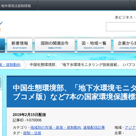
海外環境法規制情報
水ビジネス・
策・規制動向
中国生態環境部、「地下水環境モニタリング技術規範」（パブコ
中国生態環境部、「地下水環境モニ
ブコメ版）など7本の国家環境保護標
2019年2月15日配信
記事ID - f-070006
カテゴリ -
地域別の市場・政策・規制動向
,
速報配信記事
地域 -
アジア
タグ -
規制・法規
企業 -