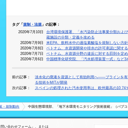
タグ「
規制・法規
」の記事：
2020年7月10日
台湾環境保護署、「水汚染防止法事業分類および
蔵施設の分類・定義を改める
2020年7月9日
米EPA、飲料水中の過塩素酸塩を規制しない方
2020年7月8日
ベトナム、水資源開発や排水の許可承認に関する
2020年7月7日
ベトナム、水資源分野の違反に対する罰則を定め
2020年7月6日
中国標準化研究院、「汚水処理装置一式」など3
前の記事：
淡水化の廃液を資源として有効利用へ――ブラインを有
る技術をMITが開発
次の記事：
スペインの処理された汚水使用率は、欧州最高の10.74
策・規制動向
中国生態環境部、「地下水環境モニタリング技術規範」（パブコ
お問い合わせフォーム
」、または