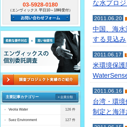
な水プロジ
03-5928-0180
（エンヴィックス 平日10～18時受付）
2011.06.20
中国、海水
する見込み
2011.06.17
米環境保護
WaterS
2011.06.16
主要記事カテゴリー
» 企業分類
台湾・環境
Veolia Water
126 件
制定と海洋
Suez Environment
127 件