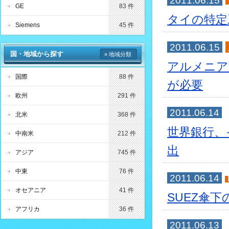
2011.06.15
GE
83 件
タイの特定
Siemens
45 件
2011.06.15
国・地域から探す
» 地域分類
アルメニア
国際
88 件
が必要
欧州
291 件
2011.06.14
北米
368 件
世界銀行、
中南米
212 件
出
アジア
745 件
中東
76 件
2011.06.14
オセアニア
41 件
SUEZ傘下の
アフリカ
36 件
2011.06.13