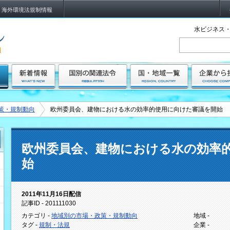
海外環境法規制情報
水ビジネス・
策・規制動向
欧州委員会、建物における水の効率的使用に向けた審議を開始
欧州委員会、建物における水の効率
始
2011年11月16日配信
記事ID - 201111030
カテゴリ -
地域別の市場・政策・規制動向
地域 -
タグ -
規制・法規
企業 -