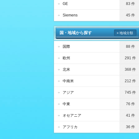
GE
83 件
Siemens
45 件
国・地域から探す
» 地域分類
国際
88 件
欧州
291 件
北米
368 件
中南米
212 件
アジア
745 件
中東
76 件
オセアニア
41 件
アフリカ
36 件