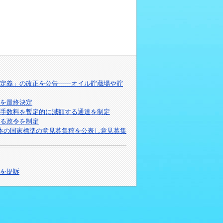
定義」の改正を公告――オイル貯蔵場や貯
針を最終決定
手数料を暫定的に減額する通達を制定
る政令を制定
本の国家標準の意見募集稿を公表し意見募集
者を提訴