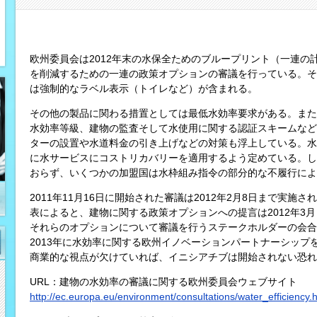
欧州委員会は2012年末の水保全ためのブループリント（一連の
を削減するための一連の政策オプションの審議を行っている。そ
は強制的なラベル表示（トイレなど）が含まれる。
その他の製品に関わる措置としては最低水効率要求がある。また
水効率等級、建物の監査そして水使用に関する認証スキームなど
ターの設置や水道料金の引き上げなどの対策も浮上している。水枠組
に水サービスにコストリカバリーを適用するよう定めている。し
おらず、いくつかの加盟国は水枠組み指令の部分的な不履行によ
2011年11月16日に開始された審議は2012年2月8日まで実
表によると、建物に関する政策オプションへの提言は2012年3月ま
それらのオプションについて審議を行うステークホルダーの会合
2013年に水効率に関する欧州イノベーションパートナーシップ
商業的な視点が欠けていれば、イニシアチブは開始されない恐れ
URL：建物の水効率の審議に関する欧州委員会ウェブサイト
http://ec.europa.eu/environment/consultations/water_efficiency.