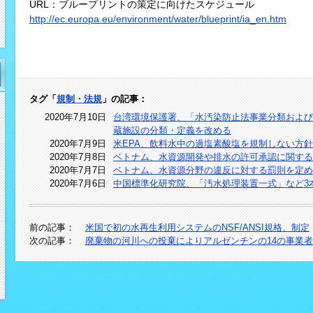
URL：ブループリントの策定に向けたスケジュール
http://ec.europa.eu/environment/water/blueprint/ia_en.htm
タグ「
規制・法規
」の記事：
2020年7月10日
台湾環境保護署、「水汚染防止法事業分類および
蔵施設の分類・定義を改める
2020年7月9日
米EPA、飲料水中の過塩素酸塩を規制しない方
2020年7月8日
ベトナム、水資源開発や排水の許可承認に関する
2020年7月7日
ベトナム、水資源分野の違反に対する罰則を定め
2020年7月6日
中国標準化研究院、「汚水処理装置一式」など3
前の記事：
米国で初の水再生利用システムのNSF/ANSI規格、制定
次の記事：
廃棄物の河川への投棄によりアルゼンチンの14の事業