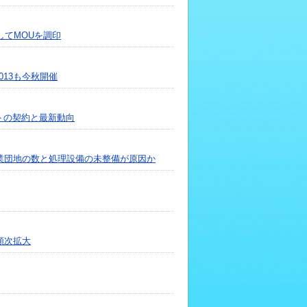
してMOUを調印
013も今秋開催
クトの契約と最新動向
業団地の数と処理設備の未整備が原因か
順次拡大