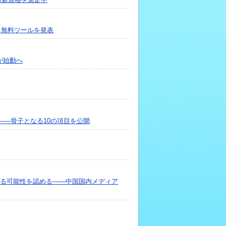
る無料ツールを発表
が始動へ
――骨子となる10の項目を公開
する可能性を認める――中国国内メディア