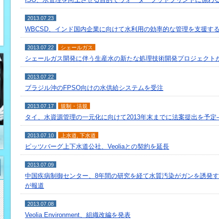
2013.07.23
WBCSD、インド国内企業に向けて水利用の効率的な管理を支援す
2013.07.22
シェールガス
シェールガス開発に伴う生産水の新たな処理技術開発プロジェクト
2013.07.22
ブラジル沖のFPSO向けの水供給システムを受注
2013.07.17
規制・法規
タイ、水資源管理の一元化に向けて2013年末までに法案提出を予定
2013.07.10
上水道
,
下水道
ピッツバーグ上下水道公社、Veoliaとの契約を延長
2013.07.09
中国疾病制御センター、8年間の研究を経て水質汚染がガンを誘発
が報道
2013.07.08
Veolia Environment、組織改編を発表