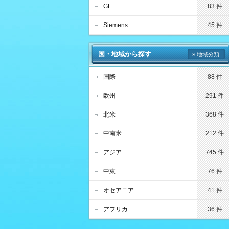
GE
83 件
Siemens
45 件
国・地域から探す
» 地域分類
国際
88 件
欧州
291 件
北米
368 件
中南米
212 件
アジア
745 件
中東
76 件
オセアニア
41 件
アフリカ
36 件