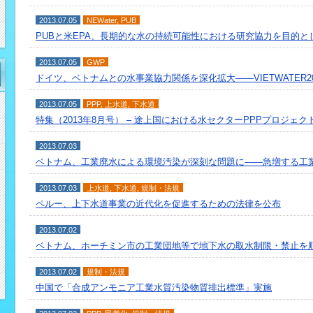
2013.07.05
NEWater
,
PUB
PUBと米EPA、長期的な水の持続可能性における研究協力を目的と
2013.07.05
GWP
ドイツ、ベトナムとの水事業協力関係を深化拡大――VIETWATER2
2013.07.05
PPP
,
上水道
,
下水道
特集（2013年8月号） – 途上国における水セクターPPPプロジェ
2013.07.03
ベトナム、工業廃水による環境汚染が深刻な問題に――急増する工
2013.07.03
上水道
,
下水道
,
規制・法規
ペルー、上下水道事業の近代化を促進するための法律を公布
2013.07.02
ベトナム、ホーチミン市の工業団地等で地下水の取水制限・禁止を
2013.07.02
規制・法規
中国で「合成アンモニア工業水質汚染物質排出標準」実施