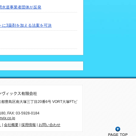
間水道事業者団体が反発
トに3薬剤を加える法案を可決
 東京都豊島区南大塚三丁目20番6号 VORT大塚FTビ
180
, FAX: 03-5928-0184
vix.co.jp
ト
|
会社概要
|
採用情報
|
お問い合わせ