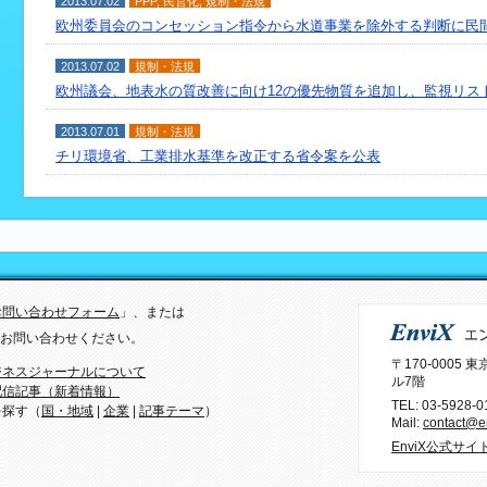
2013.07.02
PPP
,
民営化
,
規制・法規
欧州委員会のコンセッション指令から水道事業を除外する判断に民
2013.07.02
規制・法規
欧州議会、地表水の質改善に向け12の優先物質を追加し、監視リス
2013.07.01
規制・法規
チリ環境省、工業排水基準を改正する省令案を公表
お問い合わせフォーム
」、または
）までお問い合わせください。
〒170-0005
ジネスジャーナルについて
ル7階
配信記事（新着情報）
TEL:
03-5928-0
を探す（
国・地域
|
企業
|
記事テーマ
）
Mail:
contact@en
EnviX公式サイ