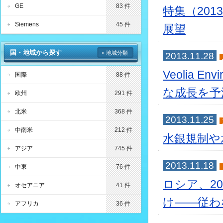
GE
83 件
特集（201
Siemens
45 件
展望
国・地域から探す
» 地域分類
2013.11.28
Veolia
国際
88 件
な成長を予
欧州
291 件
北米
368 件
2013.11.25
中南米
212 件
水銀規制や
アジア
745 件
2013.11.18
中東
76 件
ロシア、2
オセアニア
41 件
け――従わ
アフリカ
36 件