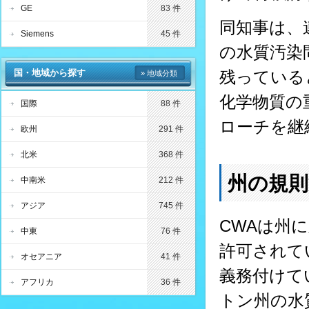
GE
83 件
同知事は、
Siemens
45 件
の水質汚染
国・地域から探す
残っている
» 地域分類
化学物質の
国際
88 件
ローチを継
欧州
291 件
北米
368 件
州の規
中南米
212 件
アジア
745 件
CWAは州
中東
76 件
許可されて
オセアニア
41 件
義務付けて
アフリカ
36 件
トン州の水