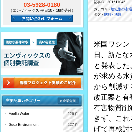
記事ID - 201511046
03-5928-0180
カテゴリ -
地域別の市場
（エンヴィックス 平日10～18時受付）
タグ -
規制・法規
米国ワシント
日、新たな
と発表した。
が求める水
から削減す
改正案と有
主要記事カテゴリー
» 企業分類
有害物質削
Veolia Water
126 件
きず、これを
Suez Environment
127 件
げて再検討