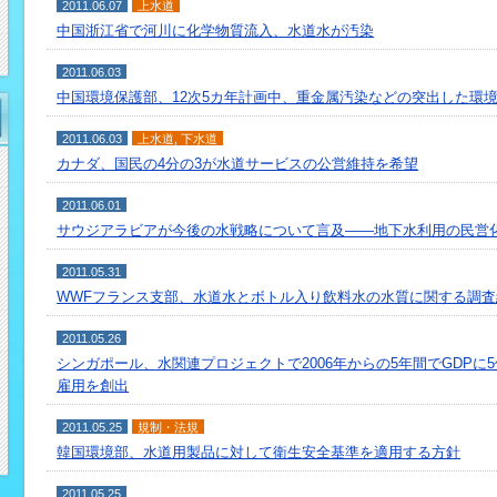
2011.06.07
上水道
中国浙江省で河川に化学物質流入、水道水が汚染
2011.06.03
中国環境保護部、12次5カ年計画中、重金属汚染などの突出した環
2011.06.03
上水道
,
下水道
カナダ、国民の4分の3が水道サービスの公営維持を希望
2011.06.01
サウジアラビアが今後の水戦略について言及――地下水利用の民営
2011.05.31
WWFフランス支部、水道水とボトル入り飲料水の水質に関する調
2011.05.26
シンガポール、水関連プロジェクトで2006年からの5年間でGDPに5億
雇用を創出
2011.05.25
規制・法規
韓国環境部、水道用製品に対して衛生安全基準を適用する方針
2011.05.25