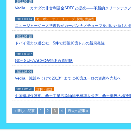
2011.03.15
Veolia、 カナダの非営利基金SDTCと提携――革新的クリーンテ
2011.03.14
カーボン・ナノ・チューブ
,
脱塩
,
膜蒸留
ニュージャージー大学教授がカーボンナノチューブを用いた新しい
2011.03.10
ドバイ電力水道公社、5件で総額10億ドルの新規発注
2011.03.07
GDF SUEZのCEOが語る通貨戦略
2011.03.04
Veolia、減益をうけて2013年までに40億ユーロの資産を売却へ
2011.02.28
規制・法規
中国環境保護部、希土工業汚染物排出標準を公布、希土業界の構造
« 新しい記事
1
2
3
4
過去の記事 »