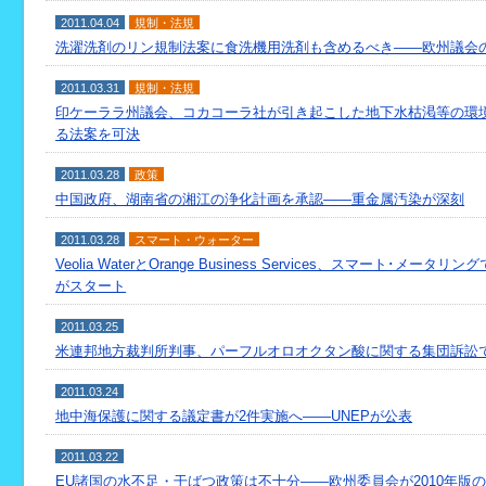
2011.04.04
規制・法規
洗濯洗剤のリン規制法案に食洗機用洗剤も含めるべき――欧州議会
2011.03.31
規制・法規
印ケーララ州議会、コカコーラ社が引き起こした地下水枯渇等の環
る法案を可決
2011.03.28
政策
中国政府、湖南省の湘江の浄化計画を承認――重金属汚染が深刻
2011.03.28
スマート・ウォーター
Veolia WaterとOrange Business Services、スマート･メ
がスタート
2011.03.25
米連邦地方裁判所判事、パーフルオロオクタン酸に関する集団訴訟でD
2011.03.24
地中海保護に関する議定書が2件実施へ――UNEPが公表
2011.03.22
EU諸国の水不足・干ばつ政策は不十分――欧州委員会が2010年版