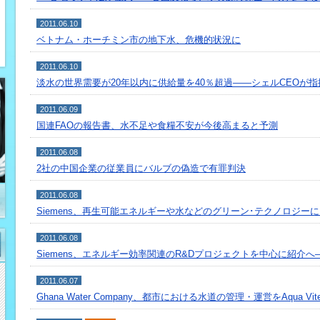
2011.06.10
ベトナム・ホーチミン市の地下水、危機的状況に
2011.06.10
淡水の世界需要が20年以内に供給量を40％超過――シェルCEOが指
2011.06.09
国連FAOの報告書、水不足や食糧不安が今後高まると予測
2011.06.08
2社の中国企業の従業員にバルブの偽造で有罪判決
2011.06.08
Siemens、再生可能エネルギーや水などのグリーン･テクノロジー
2011.06.08
Siemens、エネルギー効率関連のR&Dプロジェクトを中心に紹介
2011.06.07
Ghana Water Company、都市における水道の管理・運営をAqua V