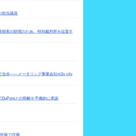
の担当議員
境損害の賠償のため、特別裁判所を設置す
ータリングで合弁――メータリング事業会社m2o city
uPontとの和解を予備的に承認
の年報で評価