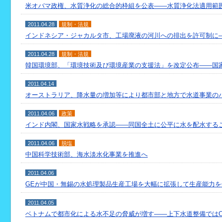
米オバマ政権、水質浄化の総合的枠組を公表――水質浄化法適用範
2011.04.28
規制・法規
インドネシア・ジャカルタ市、工場廃液の河川への排出を許可制に
2011.04.28
規制・法規
韓国環境部、「環境技術及び環境産業の支援法」を改定公布――国
2011.04.14
オーストラリア、降水量の増加等により都市部と地方で水道事業の
2011.04.06
政策
インド内閣、国家水戦略を承認――同国全土に公平に水を配水する
2011.04.06
脱塩
中国科学技術部、海水淡水化事業を推進へ
2011.04.06
GEが中国・無錫の水処理製品生産工場を大幅に拡張して生産能力を
2011.04.05
ベトナムで都市化による水不足の脅威が増す――上下水道整備ではO