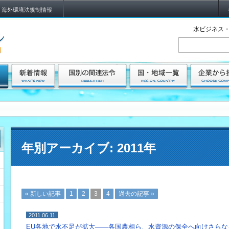
海外環境法規制情報
水ビジネス・
年別アーカイブ:
2011年
« 新しい記事
1
2
3
4
過去の記事 »
2011.06.11
EU各地で水不足が拡大――各国農相ら、水資源の保全へ向けさらな