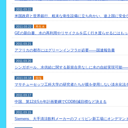
2011.03.22
米国政府と世界銀行、粗末な衛生設備に立ち向かい、途上国に安全
2011.03.22
再生水
GEの新白書、水の再利用やリサイクルを広く行き渡らせるにはも
2011.03.21
アフリカの都市にはグリーンインフラが必要――国連報告書
2011.03.20
シンガポール、水供給に関する新規合意なしに水の自給実現可能――
2011.03.18
脱塩
マサチューセッツ工科大学の研究者たちが膜を使用しない淡水化法
2011.03.17
中国、第12次5カ年計画要綱でCOD削減目標など決まる
2011.03.15
Siemens、大手清涼飲料メーカーのフィリピン新工場にオンデマ