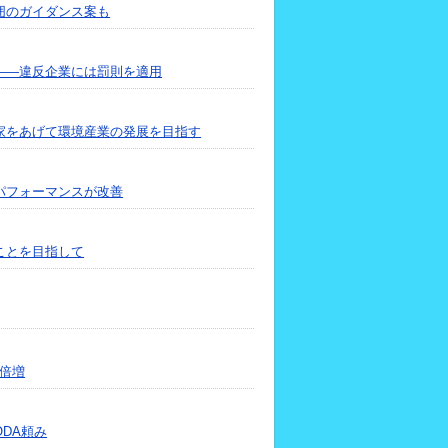
囲のガイダンス案も
――違反企業には罰則を適用
家をあげて環境産業の発展を目指す
パフォーマンスが改善
ことを目指して
倍増
DA頼み