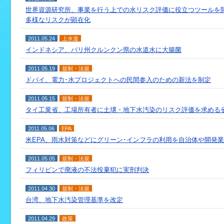
世界資源研究所、事業を行う上での水リスク評価に役立つツールを
多様なリスクが顕在化
2011.05.24
上水道
インドネシア、バリ州クルンクン県の水道水に大腸菌
2011.05.19
規制・法規
ドバイ、電力･水プロジェクトへの民間参入のための新法を制定
2011.05.15
規制・法規
タイ工業省、工場所有者に土壌・地下水汚染のリスク評価を求める
2011.05.06
EPA
米EPA、雨水対策などにグリーン･インフラの利用を自治体や開発
2011.05.05
規制・法規
フィリピンで廃液の不法投棄犯に実刑判決
2011.04.30
規制・法規
台湾、地下水汚染管理基準を改定
2011.04.29
政策