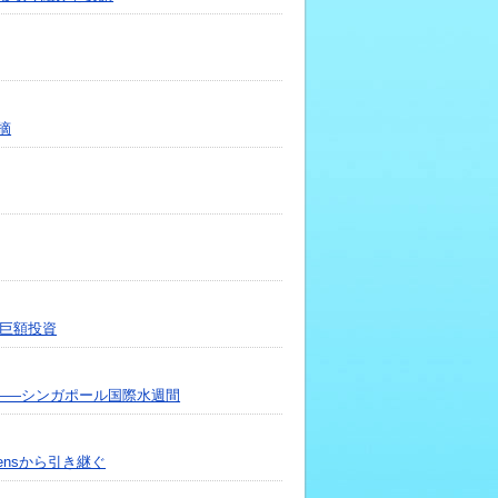
摘
に巨額投資
へ――シンガポール国際水週間
itensから引き継ぐ