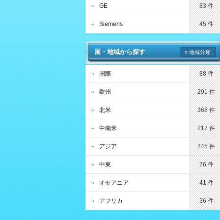
GE
83 件
Siemens
45 件
国・地域から探す
» 地域分類
国際
88 件
欧州
291 件
北米
368 件
中南米
212 件
アジア
745 件
中東
76 件
オセアニア
41 件
アフリカ
36 件